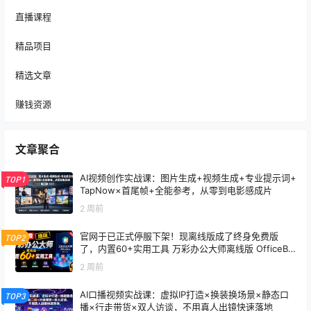
直播课程
精品项目
精选文章
赚钱资源
文章聚合
AI视频创作实战课：图片生成+视频生成+专业提示词+
TOP1
TapNow×首尾帧+全能参考，从零到电影感成片
2 周前
官网于已正式停服下架！现离线版成了终身免费版
TOP2
了，内置60+实用工具 万彩办公大师离线版 OfficeBo
x
2 周前
AI口播视频实战课：虚拟IP打造×换装换场景×静态口
TOP3
播×行走带货×双人访谈，不用真人出镜快速落地