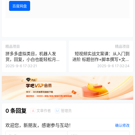
百度网盘
精品项目
精品项目
拼多多虚拟类目，机器人发
短视频实战文案课：从入门到
货，回复，小白也能轻松月入
进阶 标题创作+脚本撰写+文案
1-5W
优化三大核心模块
2025-9-6 17:32:21
2025-9-6 17:32:24
0 条回复
文章作者
管理员
A
M
欢迎您，新朋友，感谢参与互动！
确认修改