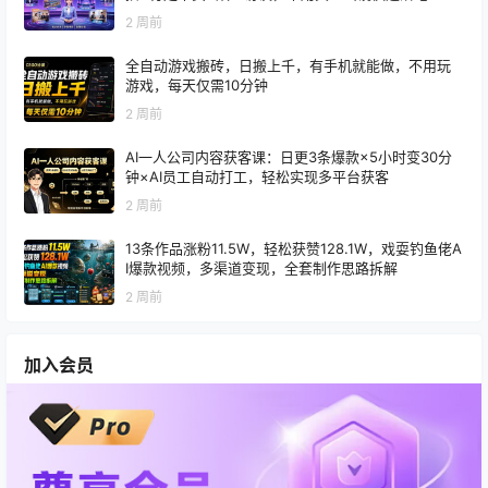
2 周前
全自动游戏搬砖，日搬上千，有手机就能做，不用玩
游戏，每天仅需10分钟
2 周前
AI一人公司内容获客课：日更3条爆款×5小时变30分
钟×AI员工自动打工，轻松实现多平台获客
2 周前
13条作品涨粉11.5W，轻松获赞128.1W，戏耍钓鱼佬A
I爆款视频，多渠道变现，全套制作思路拆解
2 周前
加入会员