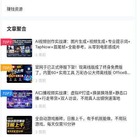
赚钱资源
文章聚合
AI视频创作实战课：图片生成+视频生成+专业提示词+
TOP1
TapNow×首尾帧+全能参考，从零到电影感成片
3 周前
官网于已正式停服下架！现离线版成了终身免费版
TOP2
了，内置60+实用工具 万彩办公大师离线版 OfficeBo
x
3 周前
AI口播视频实战课：虚拟IP打造×换装换场景×静态口
TOP3
播×行走带货×双人访谈，不用真人出镜快速落地
3 周前
全自动游戏搬砖，日搬上千，有手机就能做，不用玩
游戏，每天仅需10分钟
3 周前