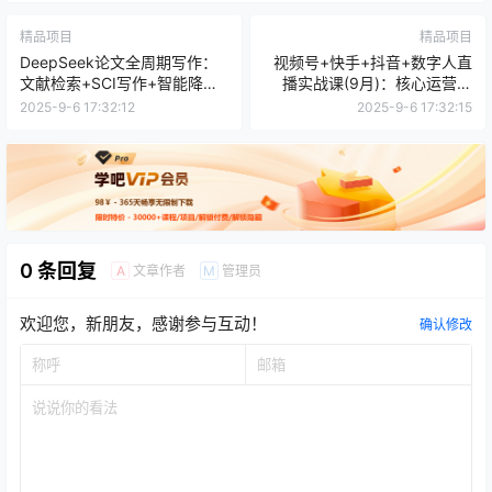
精品项目
精品项目
DeepSeek论文全周期写作：
视频号+快手+抖音+数字人直
文献检索+SCI写作+智能降
播实战课(9月)：核心运营技
重，发表效率提升300%
能，单月涨粉10万+
2025-9-6 17:32:12
2025-9-6 17:32:15
0 条回复
文章作者
管理员
A
M
欢迎您，新朋友，感谢参与互动！
确认修改