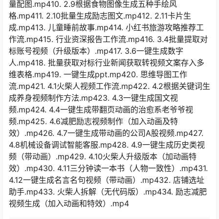
量配图.mp410. 2.9根据食物图像生成五种手绘风
格.mp411. 2.10批量生成励志图文.mp412. 2.11卡片生
成.mp413. 儿童睡前故事.mp414. 小红书旅游攻略推荐工
作流.mp415. 行业资深报告工作流.mp416. 3.4批量提取对
标账号视频（升级版本）.mp417. 3.6一键生成数字
人.mp418. 批量获取对标行业新闻获取转视频文案存入多
维表格.mp419. 一键生成ppt.mp420. 思维导图工作
流.mp421. 4.1火柴人视频工作流.mp422. 4.2根据关键词生
成养身视频制作方法.mp423. 4.3一键生成国文视
频.mp424. 4.4一键生成带翻页动画的治愈系老爷爷视
频.mp425. 4.6减肥励志视频制作（加入动画及特
效）.mp426. 4.7一键生成带动画的公司A股视频.mp427.
4.8机械设备调试智能客服.mp428. 4.9一键生成历史类视
频（带动画）.mp429. 4.10火柴人升级版本（加动画特
效）.mp430. 4.11三分钟读一本书（人物一致性）.mp431.
4.12一键生成名言名句视频（带动画）.mp432. 店铺选址
助手.mp433. 火柴人拆解（无代码版）.mp434. 励志减肥
视频生成（加入动画和特效）.mp4