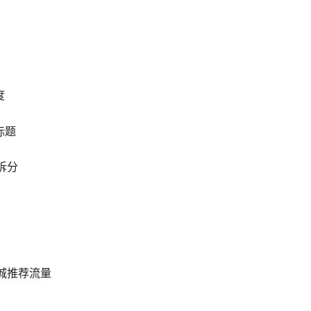
度
标题
拆分
城推荐流量