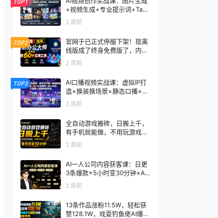
AI视频创作实战课：图片生成
TOP1
+视频生成+专业提示词+TapN
ow×首尾帧+全能参考，从零
2 周前
到电影感成片
官网于已正式停服下架！现离
TOP2
线版成了终身免费版了，内置
60+实用工具 万彩办公大师离
2 周前
线版 OfficeBox
AI口播视频实战课：虚拟IP打
TOP3
造×换装换场景×静态口播×行
走带货×双人访谈，不用真人
2 周前
出镜快速落地
全自动游戏搬砖，日搬上千，
有手机就能做，不用玩游戏，
每天仅需10分钟
2 周前
AI一人公司内容获客课：日更
3条爆款×5小时变30分钟×AI
员工自动打工，轻松实现多平
2 周前
台获客
13条作品涨粉11.5W，轻松获
赞128.1W，戏耍钓鱼佬AI爆款