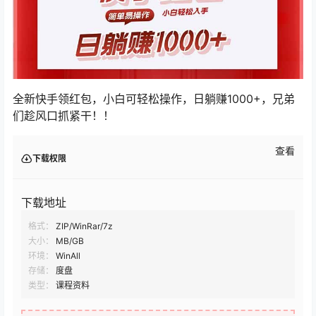
全新快手领红包，小白可轻松操作，日躺赚1000+，兄弟
们趁风口抓紧干！！
查看
下载权限
下载地址
格式：
ZIP/WinRar/7z
大小：
MB/GB
环境：
WinAll
存储：
度盘
类型：
课程资料