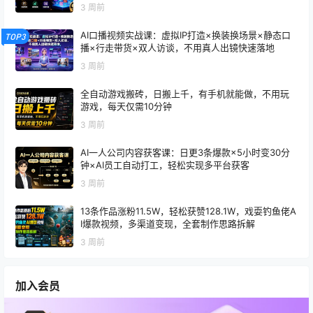
x
3 周前
AI口播视频实战课：虚拟IP打造×换装换场景×静态口
TOP3
播×行走带货×双人访谈，不用真人出镜快速落地
3 周前
全自动游戏搬砖，日搬上千，有手机就能做，不用玩
游戏，每天仅需10分钟
3 周前
AI一人公司内容获客课：日更3条爆款×5小时变30分
钟×AI员工自动打工，轻松实现多平台获客
3 周前
13条作品涨粉11.5W，轻松获赞128.1W，戏耍钓鱼佬A
I爆款视频，多渠道变现，全套制作思路拆解
3 周前
加入会员