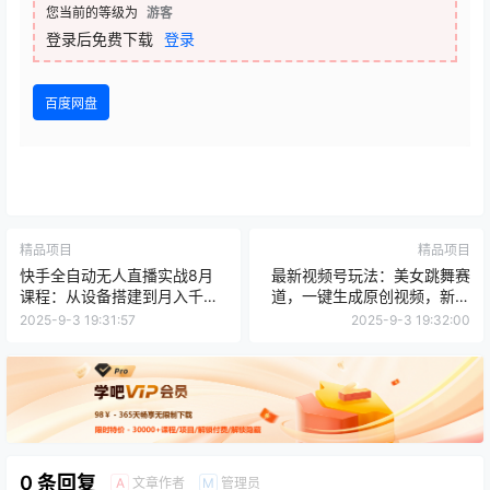
您当前的等级为
游客
登录后免费下载
登录
百度网盘
精品项目
精品项目
快手全自动无人直播实战8月
最新视频号玩法：美女跳舞赛
课程：从设备搭建到月入千万
道，一键生成原创视频，新手
24小时自动化带货
小白也能轻松上手
2025-9-3 19:31:57
2025-9-3 19:32:00
0 条回复
文章作者
管理员
A
M