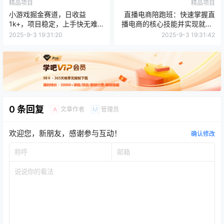
精品项目
精品项目
小游戏掘金赛道，日收益
直播电商陪跑班：快速掌握直
1k+，项目稳定，上手快无难
播电商的核心技能并实现就业/
度，0门槛人人可做
创业目标
2025-9-3 19:31:20
2025-9-3 19:31:42
0 条回复
文章作者
管理员
A
M
欢迎您，新朋友，感谢参与互动！
确认修改