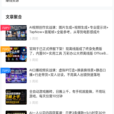
赚钱资源
文章聚合
AI视频创作实战课：图片生成+视频生成+专业提示词+
TOP1
TapNow×首尾帧+全能参考，从零到电影感成片
3 周前
官网于已正式停服下架！现离线版成了终身免费版
TOP2
了，内置60+实用工具 万彩办公大师离线版 OfficeBo
x
3 周前
AI口播视频实战课：虚拟IP打造×换装换场景×静态口
TOP3
播×行走带货×双人访谈，不用真人出镜快速落地
3 周前
全自动游戏搬砖，日搬上千，有手机就能做，不用玩
游戏，每天仅需10分钟
3 周前
AI一人公司内容获客课：日更3条爆款×5小时变30分