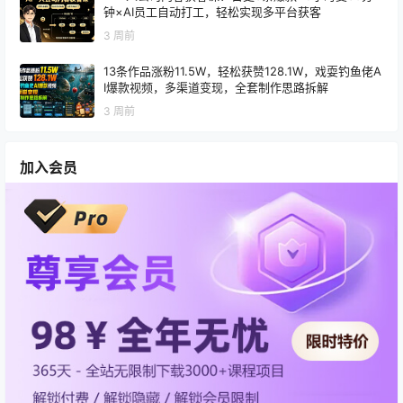
钟×AI员工自动打工，轻松实现多平台获客
3 周前
13条作品涨粉11.5W，轻松获赞128.1W，戏耍钓鱼佬A
I爆款视频，多渠道变现，全套制作思路拆解
3 周前
加入会员