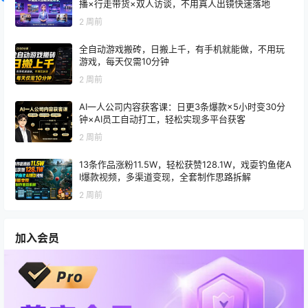
播×行走带货×双人访谈，不用真人出镜快速落地
2 周前
全自动游戏搬砖，日搬上千，有手机就能做，不用玩
游戏，每天仅需10分钟
2 周前
AI一人公司内容获客课：日更3条爆款×5小时变30分
钟×AI员工自动打工，轻松实现多平台获客
2 周前
13条作品涨粉11.5W，轻松获赞128.1W，戏耍钓鱼佬A
I爆款视频，多渠道变现，全套制作思路拆解
2 周前
加入会员