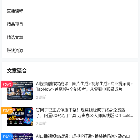
直播课程
精品项目
精选文章
赚钱资源
文章聚合
AI视频创作实战课：图片生成+视频生成+专业提示词+
TOP1
TapNow×首尾帧+全能参考，从零到电影感成片
2 周前
官网于已正式停服下架！现离线版成了终身免费版
TOP2
了，内置60+实用工具 万彩办公大师离线版 OfficeBo
x
2 周前
AI口播视频实战课：虚拟IP打造×换装换场景×静态口
TOP3