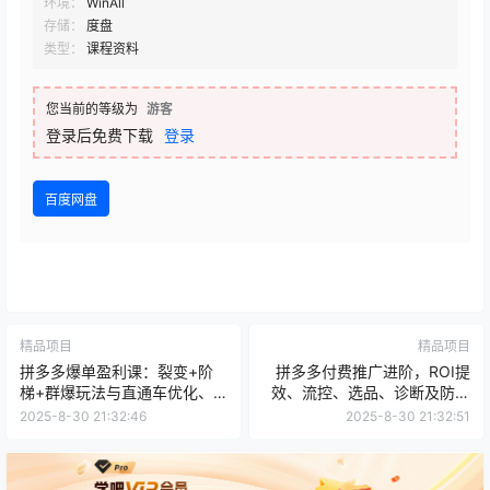
环境：
WinAll
存储：
度盘
类型：
课程资料
您当前的等级为
游客
登录后免费下载
登录
百度网盘
精品项目
精品项目
拼多多爆单盈利课：裂变+阶
拼多多付费推广进阶，ROI提
梯+群爆玩法与直通车优化、AI
效、流控、选品、诊断及防坑
软件实操
等技巧
2025-8-30 21:32:46
2025-8-30 21:32:51