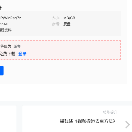
址
IP/WinRar/7z
大小：
MB/GB
inAll
存储：
度盘
课程资料
的等级为
游客
免费下载
登录
盘
技能提升
摇钱述《视频搬运去重方法》