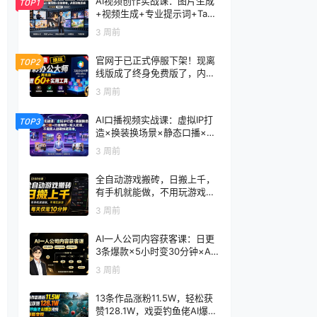
AI视频创作实战课：图片生成
TOP1
+视频生成+专业提示词+TapN
ow×首尾帧+全能参考，从零
3 周前
到电影感成片
官网于已正式停服下架！现离
TOP2
线版成了终身免费版了，内置
60+实用工具 万彩办公大师离
3 周前
线版 OfficeBox
AI口播视频实战课：虚拟IP打
TOP3
造×换装换场景×静态口播×行
走带货×双人访谈，不用真人
3 周前
出镜快速落地
全自动游戏搬砖，日搬上千，
有手机就能做，不用玩游戏，
每天仅需10分钟
3 周前
AI一人公司内容获客课：日更
3条爆款×5小时变30分钟×AI
员工自动打工，轻松实现多平
3 周前
台获客
13条作品涨粉11.5W，轻松获
赞128.1W，戏耍钓鱼佬AI爆款