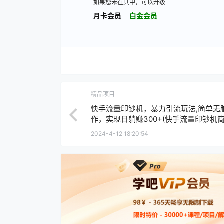
如果您未在其中，可以升级
月卡会员
白金会员
精品项目
快手流量印钞机，暴力引流玩法,简单无
作，实现日躺赚300+(快手流量印钞机
脑操作，实现日躺赚300+)
2024-4-12 18:20:54