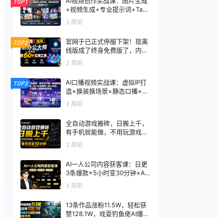
AI视频创作实战课：图片生成
TOP1
+视频生成+专业提示词+TapN
ow×首尾帧+全能参考，从零
3 周前
到电影感成片
官网于已正式停服下架！现离
TOP2
线版成了终身免费版了，内置
60+实用工具 万彩办公大师离
3 周前
线版 OfficeBox
AI口播视频实战课：虚拟IP打
TOP3
造×换装换场景×静态口播×行
走带货×双人访谈，不用真人
3 周前
出镜快速落地
全自动游戏搬砖，日搬上千，
有手机就能做，不用玩游戏，
每天仅需10分钟
3 周前
AI一人公司内容获客课：日更
3条爆款×5小时变30分钟×AI
员工自动打工，轻松实现多平
3 周前
台获客
13条作品涨粉11.5W，轻松获
赞128.1W，戏耍钓鱼佬AI爆款