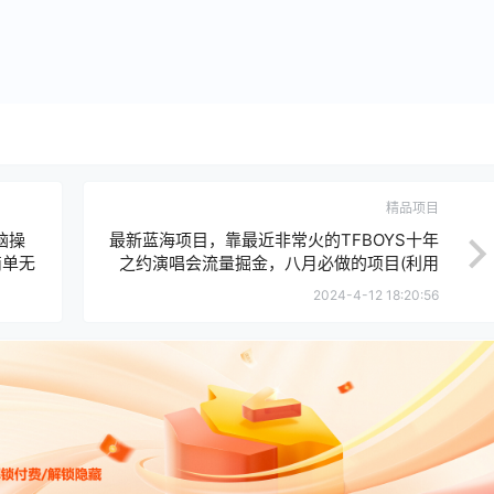
精品项目
脑操
最新蓝海项目，靠最近非常火的TFBOYS十年
简单无
之约演唱会流量掘金，八月必做的项目(利用
TFBOYS演唱会流量，实现八月盈利的新途径)
2024-4-12 18:20:56