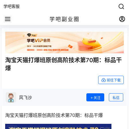
学吧客服
学吧副业圈
淘宝天猫打爆班原创高阶技术第70期：标品干
爆
前往下载
风飞沙
关注
私信
淘宝天猫打爆班原创高阶技术第70期：标品干爆