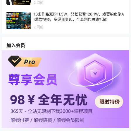
2 周前
13条作品涨粉11.5W，轻松获赞128.1W，戏耍钓鱼佬A
I爆款视频，多渠道变现，全套制作思路拆解
2 周前
加入会员