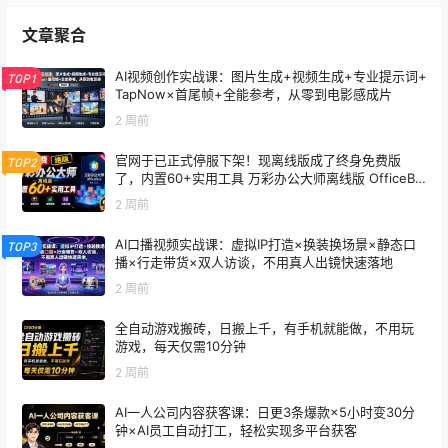
文章聚合
AI视频创作实战课：图片生成+视频生成+专业提示词+
TOP1
TapNow×首尾帧+全能参考，从零到电影感成片
2 周前
官网于已正式停服下架！现离线版成了终身免费版
TOP2
了，内置60+实用工具 万彩办公大师离线版 OfficeBo
x
2 周前
AI口播视频实战课：虚拟IP打造×换装换场景×静态口
TOP3
播×行走带货×双人访谈，不用真人出镜快速落地
2 周前
全自动游戏搬砖，日搬上千，有手机就能做，不用玩
游戏，每天仅需10分钟
2 周前
AI一人公司内容获客课：日更3条爆款×5小时变30分
钟×AI员工自动打工，轻松实现多平台获客