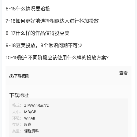
6-15什么情况要追投
7-16如何更好地选择相似达人进行抖加投放
8-17什么样的作品值得投豆荚
9-18豆荚投放，8个常识问题不可少
10-19账户不同阶段应该使用什么样的投放方案?
查看
下载权限
下载地址
格式：
ZIP/WinRar/7z
大小：
MB/GB
环境：
WinAll
存储：
度盘
类型：
课程资料