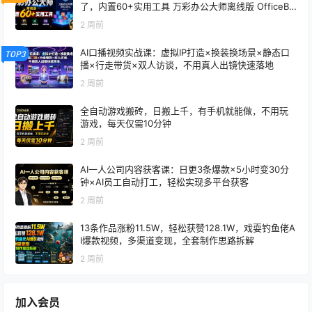
了，内置60+实用工具 万彩办公大师离线版 OfficeBo
x
2 周前
AI口播视频实战课：虚拟IP打造×换装换场景×静态口
TOP3
播×行走带货×双人访谈，不用真人出镜快速落地
2 周前
全自动游戏搬砖，日搬上千，有手机就能做，不用玩
游戏，每天仅需10分钟
2 周前
AI一人公司内容获客课：日更3条爆款×5小时变30分
钟×AI员工自动打工，轻松实现多平台获客
2 周前
13条作品涨粉11.5W，轻松获赞128.1W，戏耍钓鱼佬A
I爆款视频，多渠道变现，全套制作思路拆解
2 周前
加入会员