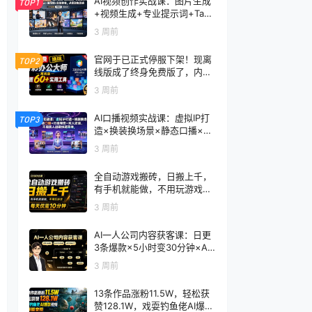
AI视频创作实战课：图片生成
TOP1
+视频生成+专业提示词+TapN
ow×首尾帧+全能参考，从零
3 周前
到电影感成片
官网于已正式停服下架！现离
TOP2
线版成了终身免费版了，内置
60+实用工具 万彩办公大师离
3 周前
线版 OfficeBox
AI口播视频实战课：虚拟IP打
TOP3
造×换装换场景×静态口播×行
走带货×双人访谈，不用真人
3 周前
出镜快速落地
全自动游戏搬砖，日搬上千，
有手机就能做，不用玩游戏，
每天仅需10分钟
3 周前
AI一人公司内容获客课：日更
3条爆款×5小时变30分钟×AI
员工自动打工，轻松实现多平
3 周前
台获客
13条作品涨粉11.5W，轻松获
赞128.1W，戏耍钓鱼佬AI爆款