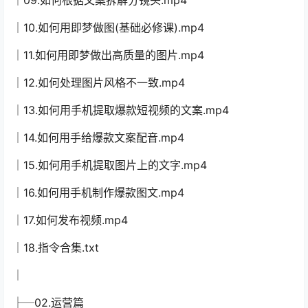
│09.如何根据文案拆解分镜头.mp4
│10.如何用即梦做图(基础必修课).mp4
│11.如何用即梦做出高质量的图片.mp4
│12.如何处理图片风格不一致.mp4
│13.如何用手机提取爆款短视频的文案.mp4
│14.如何用手给爆款文案配音.mp4
│15.如何用手机提取图片上的文字.mp4
│16.如何用手机制作爆款图文.mp4
│17.如何发布视频.mp4
│18.指令合集.txt
│
├─02.运营篇