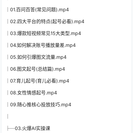
│01.百问百答(常见问题).mp4
│02.四大平台的特点(起号必看).mp4
│03.爆款短视频常见15大类型.mp4
│04.如何解决账号播放量差.mp4
│05.如何引爆图文流量.mp4
│06.图文起号(总结篇).mp4
│07.育儿起号(育儿必看).mp4
│08.女性情感起号.mp4
│09.随心推核心投放技巧.mp4
│
├─03.火爆AI实操课