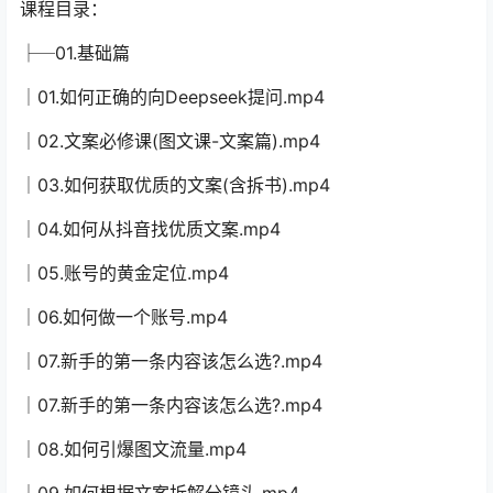
课程目录：
├─01.基础篇
│01.如何正确的向Deepseek提问.mp4
│02.文案必修课(图文课-文案篇).mp4
│03.如何获取优质的文案(含拆书).mp4
│04.如何从抖音找优质文案.mp4
│05.账号的黄金定位.mp4
│06.如何做一个账号.mp4
│07.新手的第一条内容该怎么选?.mp4
│07.新手的第一条内容该怎么选?.mp4
│08.如何引爆图文流量.mp4