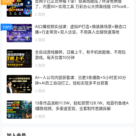
官网于已正式停服下架！现离线版成了终身免费版
TOP2
了，内置60+实用工具 万彩办公大师离线版 OfficeBo
x
2 周前
AI口播视频实战课：虚拟IP打造×换装换场景×静态口
TOP3
播×行走带货×双人访谈，不用真人出镜快速落地
2 周前
全自动游戏搬砖，日搬上千，有手机就能做，不用玩
游戏，每天仅需10分钟
2 周前
AI一人公司内容获客课：日更3条爆款×5小时变30分
钟×AI员工自动打工，轻松实现多平台获客
2 周前
13条作品涨粉11.5W，轻松获赞128.1W，戏耍钓鱼佬A
I爆款视频，多渠道变现，全套制作思路拆解
2 周前
加入会员