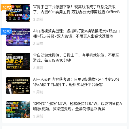
官网于已正式停服下架！现离线版成了终身免费版
TOP2
了，内置60+实用工具 万彩办公大师离线版 OfficeBo
x
3 周前
AI口播视频实战课：虚拟IP打造×换装换场景×静态口
TOP3
播×行走带货×双人访谈，不用真人出镜快速落地
3 周前
全自动游戏搬砖，日搬上千，有手机就能做，不用玩
游戏，每天仅需10分钟
3 周前
AI一人公司内容获客课：日更3条爆款×5小时变30分
钟×AI员工自动打工，轻松实现多平台获客
3 周前
13条作品涨粉11.5W，轻松获赞128.1W，戏耍钓鱼佬A
I爆款视频，多渠道变现，全套制作思路拆解
3 周前