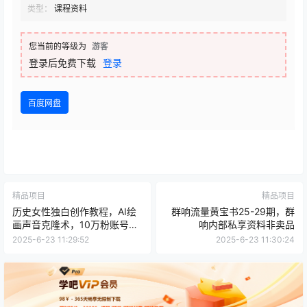
类型：
课程资料
您当前的等级为
游客
登录后免费下载
登录
百度网盘
精品项目
精品项目
历史女性独白创作教程，AI绘
群响流量黄宝书25-29期，群
画声音克隆术，10万粉账号运
响内部私享资料非卖品
营秘籍
2025-6-23 11:29:52
2025-6-23 11:30:24