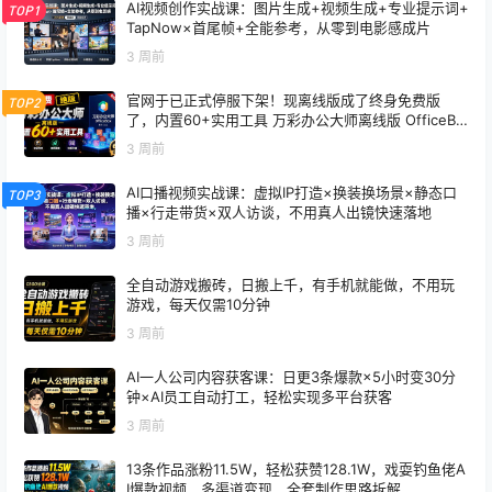
AI视频创作实战课：图片生成+视频生成+专业提示词+
TOP1
TapNow×首尾帧+全能参考，从零到电影感成片
3 周前
官网于已正式停服下架！现离线版成了终身免费版
TOP2
了，内置60+实用工具 万彩办公大师离线版 OfficeBo
x
3 周前
AI口播视频实战课：虚拟IP打造×换装换场景×静态口
TOP3
播×行走带货×双人访谈，不用真人出镜快速落地
3 周前
全自动游戏搬砖，日搬上千，有手机就能做，不用玩
游戏，每天仅需10分钟
3 周前
AI一人公司内容获客课：日更3条爆款×5小时变30分
钟×AI员工自动打工，轻松实现多平台获客
3 周前
13条作品涨粉11.5W，轻松获赞128.1W，戏耍钓鱼佬A
I爆款视频，多渠道变现，全套制作思路拆解