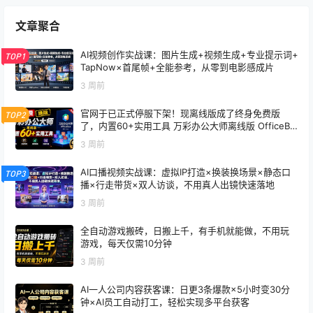
文章聚合
AI视频创作实战课：图片生成+视频生成+专业提示词+
TOP1
TapNow×首尾帧+全能参考，从零到电影感成片
3 周前
官网于已正式停服下架！现离线版成了终身免费版
TOP2
了，内置60+实用工具 万彩办公大师离线版 OfficeBo
x
3 周前
AI口播视频实战课：虚拟IP打造×换装换场景×静态口
TOP3
播×行走带货×双人访谈，不用真人出镜快速落地
3 周前
全自动游戏搬砖，日搬上千，有手机就能做，不用玩
游戏，每天仅需10分钟
3 周前
AI一人公司内容获客课：日更3条爆款×5小时变30分
钟×AI员工自动打工，轻松实现多平台获客