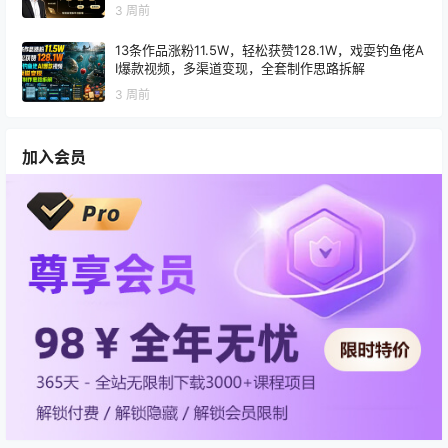
3 周前
13条作品涨粉11.5W，轻松获赞128.1W，戏耍钓鱼佬A
I爆款视频，多渠道变现，全套制作思路拆解
3 周前
加入会员