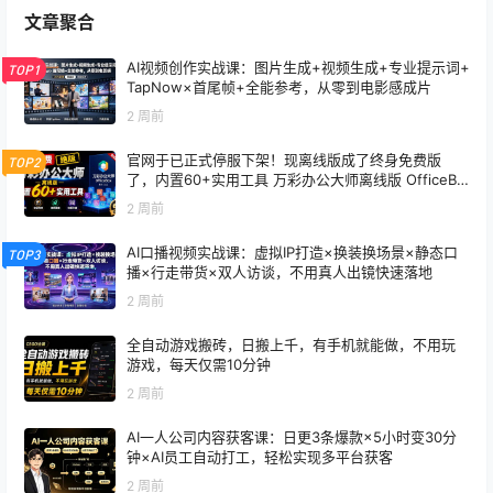
文章聚合
AI视频创作实战课：图片生成+视频生成+专业提示词+
TOP1
TapNow×首尾帧+全能参考，从零到电影感成片
2 周前
官网于已正式停服下架！现离线版成了终身免费版
TOP2
了，内置60+实用工具 万彩办公大师离线版 OfficeBo
x
2 周前
AI口播视频实战课：虚拟IP打造×换装换场景×静态口
TOP3
播×行走带货×双人访谈，不用真人出镜快速落地
2 周前
全自动游戏搬砖，日搬上千，有手机就能做，不用玩
游戏，每天仅需10分钟
2 周前
AI一人公司内容获客课：日更3条爆款×5小时变30分
钟×AI员工自动打工，轻松实现多平台获客
2 周前