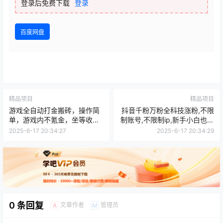
登录后免费下载
登录
百度网盘
精品项目
精品项目
游戏全自动打金搬砖，操作简
抖音千粉万粉全科技涨粉,不限
单，游戏内不氪金，坐等收
制账号,不限制ip,新手小白也会
益，日入千元
的简单项目,…
2025-6-17 20:34:27
2025-6-17 20:34:29
0 条回复
文章作者
管理员
A
M