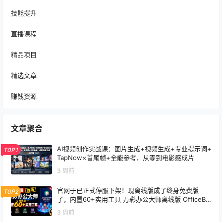
技能提升
直播课程
精品项目
精选文章
赚钱资源
文章聚合
AI视频创作实战课：图片生成+视频生成+专业提示词+
TOP1
TapNow×首尾帧+全能参考，从零到电影感成片
3 周前
官网于已正式停服下架！现离线版成了终身免费版
TOP2
了，内置60+实用工具 万彩办公大师离线版 OfficeBo
x
3 周前