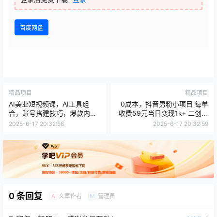
百度网盘
精品项目
精品项目
AI美业短视频课，AI工具组
0成本，抖音男粉小项目 每单
合，账号搭建技巧，爆款内容
收费59元当日变现1k+ 二创视
创作，同城流量获取
频即可无需剪辑基础
2025-6-17 20:32:58
2025-6-17 20:32:59
0 条回复
文章作者
管理员
A
M