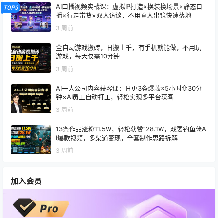
AI口播视频实战课：虚拟IP打造×换装换场景×静态口
TOP3
播×行走带货×双人访谈，不用真人出镜快速落地
3 周前
全自动游戏搬砖，日搬上千，有手机就能做，不用玩
游戏，每天仅需10分钟
3 周前
AI一人公司内容获客课：日更3条爆款×5小时变30分
钟×AI员工自动打工，轻松实现多平台获客
3 周前
13条作品涨粉11.5W，轻松获赞128.1W，戏耍钓鱼佬A
I爆款视频，多渠道变现，全套制作思路拆解
3 周前
加入会员