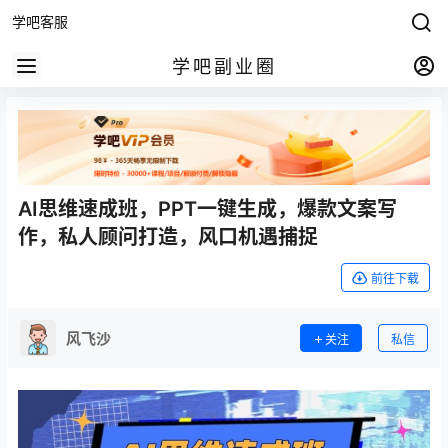
学吧客服
学吧副业圈
AI思维速成班，PPT一键生成，爆款文案写
作，私人顾问打造，风口机遇捕捉
前往下载
风飞沙
关注
私信