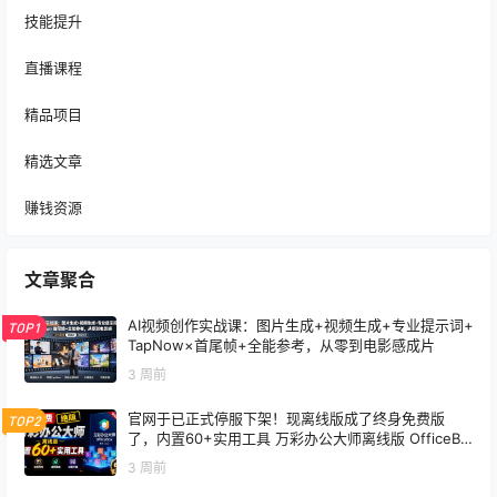
技能提升
直播课程
精品项目
精选文章
赚钱资源
文章聚合
AI视频创作实战课：图片生成+视频生成+专业提示词+
TOP1
TapNow×首尾帧+全能参考，从零到电影感成片
3 周前
官网于已正式停服下架！现离线版成了终身免费版
TOP2
了，内置60+实用工具 万彩办公大师离线版 OfficeBo
x
3 周前