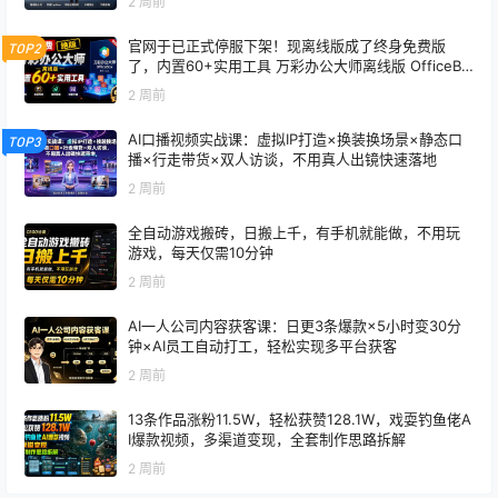
2 周前
官网于已正式停服下架！现离线版成了终身免费版
TOP2
了，内置60+实用工具 万彩办公大师离线版 OfficeBo
x
2 周前
AI口播视频实战课：虚拟IP打造×换装换场景×静态口
TOP3
播×行走带货×双人访谈，不用真人出镜快速落地
2 周前
全自动游戏搬砖，日搬上千，有手机就能做，不用玩
游戏，每天仅需10分钟
2 周前
AI一人公司内容获客课：日更3条爆款×5小时变30分
钟×AI员工自动打工，轻松实现多平台获客
2 周前
13条作品涨粉11.5W，轻松获赞128.1W，戏耍钓鱼佬A
I爆款视频，多渠道变现，全套制作思路拆解
2 周前