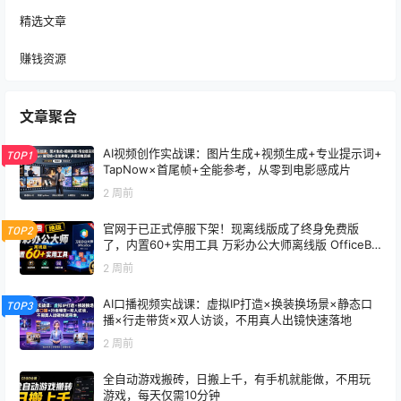
精选文章
赚钱资源
文章聚合
AI视频创作实战课：图片生成+视频生成+专业提示词+
TOP1
TapNow×首尾帧+全能参考，从零到电影感成片
2 周前
官网于已正式停服下架！现离线版成了终身免费版
TOP2
了，内置60+实用工具 万彩办公大师离线版 OfficeBo
x
2 周前
AI口播视频实战课：虚拟IP打造×换装换场景×静态口
TOP3
播×行走带货×双人访谈，不用真人出镜快速落地
2 周前
全自动游戏搬砖，日搬上千，有手机就能做，不用玩
游戏，每天仅需10分钟