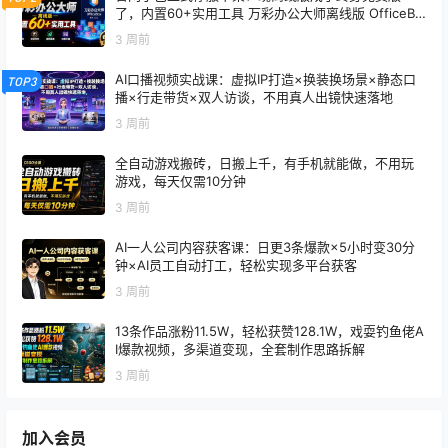
了，内置60+实用工具 万彩办公大师离线版 OfficeBo
x
3 周前
AI口播视频实战课：虚拟IP打造×换装换场景×静态口
TOP3
播×行走带货×双人访谈，不用真人出镜快速落地
3 周前
全自动游戏搬砖，日搬上千，有手机就能做，不用玩
游戏，每天仅需10分钟
3 周前
AI一人公司内容获客课：日更3条爆款×5小时变30分
钟×AI员工自动打工，轻松实现多平台获客
3 周前
13条作品涨粉11.5W，轻松获赞128.1W，戏耍钓鱼佬A
I爆款视频，多渠道变现，全套制作思路拆解
3 周前
加入会员