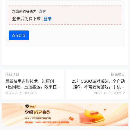
您当前的等级为
游客
登录后免费下载
登录
百度网盘
精品项目
精品项目
最新快手连怼技术，过原创
25年CSGO游戏搬砖，全自动
+出同框，直接搬运，效果杠
挂G，不需要玩游戏，手机操
杠的，好物短剧影视都可以
作日入3张(不是汇率搬砖)
2025-6-7 13:32:08
2025-6-7 13:32:12