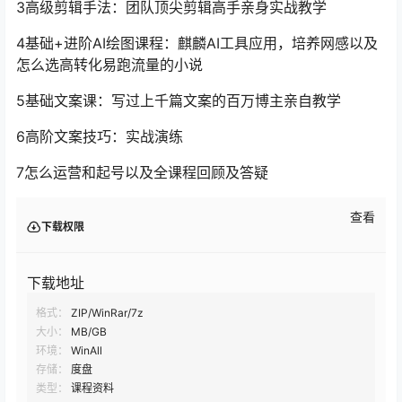
3高级剪辑手法：团队顶尖剪辑高手亲身实战教学
4基础+进阶AI绘图课程：麒麟AI工具应用，培养网感以及
怎么选高转化易跑流量的小说
5基础文案课：写过上千篇文案的百万博主亲自教学
6高阶文案技巧：实战演练
7怎么运营和起号以及全课程回顾及答疑
查看
下载权限
下载地址
格式：
ZIP/WinRar/7z
大小：
MB/GB
环境：
WinAll
存储：
度盘
类型：
课程资料