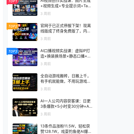
AI视频创作实战课：图片生成
TOP1
+视频生成+专业提示词+TapN
ow×首尾帧+全能参考，从零
3 周前
到电影感成片
官网于已正式停服下架！现离
TOP2
线版成了终身免费版了，内置
60+实用工具 万彩办公大师离
3 周前
线版 OfficeBox
AI口播视频实战课：虚拟IP打
TOP3
造×换装换场景×静态口播×行
走带货×双人访谈，不用真人
3 周前
出镜快速落地
全自动游戏搬砖，日搬上千，
有手机就能做，不用玩游戏，
每天仅需10分钟
3 周前
AI一人公司内容获客课：日更
3条爆款×5小时变30分钟×AI
员工自动打工，轻松实现多平
3 周前
台获客
13条作品涨粉11.5W，轻松获
赞128.1W，戏耍钓鱼佬AI爆款