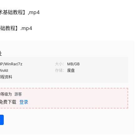
术基础教程】,mp4
础教程】.mp4
址
IP/WinRar/7z
大小：
MB/GB
inAll
存储：
度盘
课程资料
的等级为
游客
免费下载
登录
盘