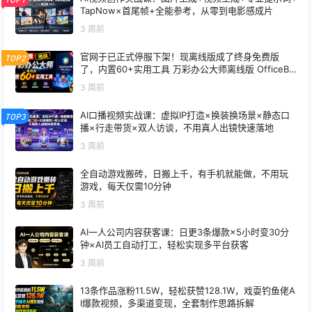
TapNow×首尾帧+全能参考，从零到电影感成片
3 周前
官网于已正式停服下架！现离线版成了终身免费版
TOP2
了，内置60+实用工具 万彩办公大师离线版 OfficeBo
x
3 周前
AI口播视频实战课：虚拟IP打造×换装换场景×静态口
TOP3
播×行走带货×双人访谈，不用真人出镜快速落地
3 周前
全自动游戏搬砖，日搬上千，有手机就能做，不用玩
游戏，每天仅需10分钟
3 周前
AI一人公司内容获客课：日更3条爆款×5小时变30分
钟×AI员工自动打工，轻松实现多平台获客
3 周前
13条作品涨粉11.5W，轻松获赞128.1W，戏耍钓鱼佬A
I爆款视频，多渠道变现，全套制作思路拆解