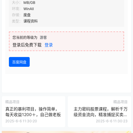
大小：
MB/GB
环境：
WinAll
存储：
度盘
类型：
课程资料
您当前的等级为
游客
登录后免费下载
登录
百度网盘
精品项目
精品项目
真正的暴利项目，操作简单，
主力密码股票课程，解析千万
每天收益1200＋，自己做老板
级资金流向，精准捕捉买卖时
机指南（6月更新）
2025-6-6 11:30:20
2025-6-6 11:30:23