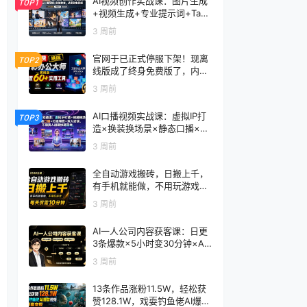
AI视频创作实战课：图片生成
TOP1
+视频生成+专业提示词+TapN
ow×首尾帧+全能参考，从零
3 周前
到电影感成片
官网于已正式停服下架！现离
TOP2
线版成了终身免费版了，内置
60+实用工具 万彩办公大师离
3 周前
线版 OfficeBox
AI口播视频实战课：虚拟IP打
TOP3
造×换装换场景×静态口播×行
走带货×双人访谈，不用真人
3 周前
出镜快速落地
全自动游戏搬砖，日搬上千，
有手机就能做，不用玩游戏，
每天仅需10分钟
3 周前
AI一人公司内容获客课：日更
3条爆款×5小时变30分钟×AI
员工自动打工，轻松实现多平
3 周前
台获客
13条作品涨粉11.5W，轻松获
赞128.1W，戏耍钓鱼佬AI爆款