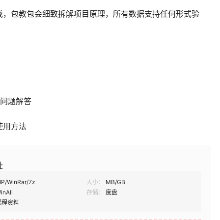
戏，包教包会细致拆解项目原理，所有数据支持任何形式验
见问题解答
使用方法
址
IP/WinRar/7z
大小：
MB/GB
inAll
存储：
度盘
课程资料