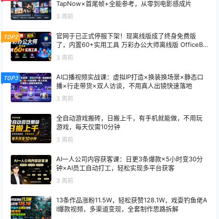
TapNow×首尾帧+全能参考，从零到电影感成片
3 周前
官网于已正式停服下架！现离线版成了终身免费版
TOP2
了，内置60+实用工具 万彩办公大师离线版 OfficeBo
x
3 周前
AI口播视频实战课：虚拟IP打造×换装换场景×静态口
TOP3
播×行走带货×双人访谈，不用真人出镜快速落地
3 周前
全自动游戏搬砖，日搬上千，有手机就能做，不用玩
游戏，每天仅需10分钟
3 周前
AI一人公司内容获客课：日更3条爆款×5小时变30分
钟×AI员工自动打工，轻松实现多平台获客
3 周前
13条作品涨粉11.5W，轻松获赞128.1W，戏耍钓鱼佬A
I爆款视频，多渠道变现，全套制作思路拆解