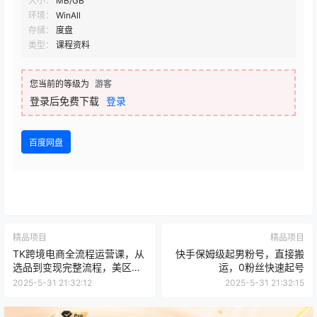
大小：
MB/GB
环境：
WinAll
存储：
度盘
类型：
课程资料
您当前的等级为
游客
登录后免费下载
登录
百度网盘
精品项目
精品项目
TK跨境电商全流程运营课，从
快手保姆级起男粉号，直接搬
选品到变现完整流程，美区东
运，0粉丝快速起号
南亚市场深度解析
2025-5-31 21:32:12
2025-5-31 21:32:15