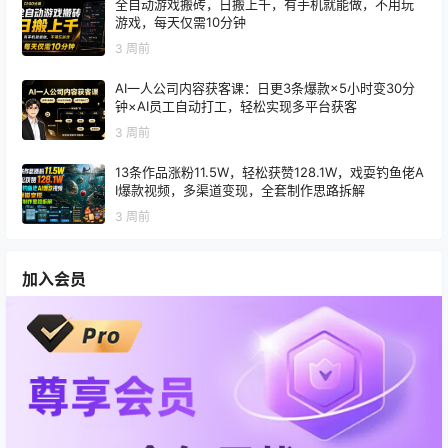
全自动游戏搬砖，日搬上千，有手机就能做，不用玩
游戏，每天仅需10分钟
3 周前
AI一人公司内容获客课：日更3条爆款×5小时变30分
钟×AI员工自动打工，轻松实现多平台获客
3 周前
13条作品涨粉11.5W，轻松获赞128.1W，戏耍钓鱼佬A
I爆款视频，多渠道变现，全套制作思路拆解
3 周前
加入会员