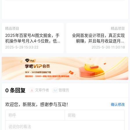
精品项目
精品项目
2025年百家号AI图文掘金，手
全网首发设计项目，真正实现
机操作单号月入4-5位数，低
躺赚，并且每月收益逐月增
门槛【附指令+工具】
加，自己做老板
2025-5-29 15:33:22
2025-5-30 11:30:18
0 条回复
文章作者
管理员
A
M
欢迎您，新朋友，感谢参与互动！
确认修改