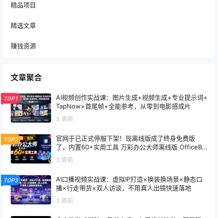
精品项目
精选文章
赚钱资源
文章聚合
AI视频创作实战课：图片生成+视频生成+专业提示词+
TOP1
TapNow×首尾帧+全能参考，从零到电影感成片
3 周前
官网于已正式停服下架！现离线版成了终身免费版
TOP2
了，内置60+实用工具 万彩办公大师离线版 OfficeBo
x
3 周前
AI口播视频实战课：虚拟IP打造×换装换场景×静态口
TOP3
播×行走带货×双人访谈，不用真人出镜快速落地
3 周前