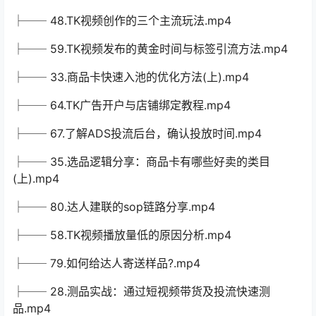
├── 48.TK视频创作的三个主流玩法.mp4
├── 59.TK视频发布的黄金时间与标签引流方法.mp4
├── 33.商品卡快速入池的优化方法(上).mp4
├── 64.TK广告开户与店铺绑定教程.mp4
├── 67.了解ADS投流后台，确认投放时间.mp4
├── 35.选品逻辑分享：商品卡有哪些好卖的类目
(上).mp4
├── 80.达人建联的sop链路分享.mp4
├── 58.TK视频播放量低的原因分析.mp4
├── 79.如何给达人寄送样品?.mp4
├── 28.测品实战：通过短视频带货及投流快速测
品.mp4