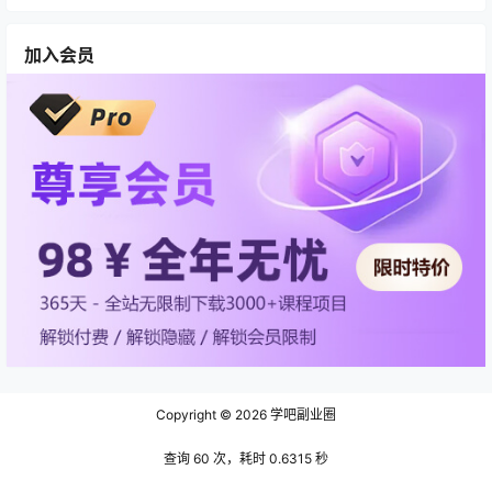
加入会员
Copyright © 2026
学吧副业圈
查询 60 次，耗时 0.6315 秒