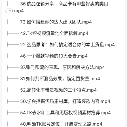
├── 36.选品逻辑分享：商品卡有哪些好卖的类目
(下).mp4
├── 73.如何搭建你的达人建联团队.mp4
├── 42.TK短视频流量池全面拆解.mp4
├── 22.选品思考：如何搞定适合你的本土货盘.mp4
├── 46.一个爆款视频的10大要素.mp4
├── 37.账号限流的表现、原因和解决方法.mp4
├── 31.如何判断测品效果，确定囤货量.mp4
├── 52.高转化率带货视频的三个特点.mp4
├── 50.学会挖掘优质素材库，打造爆款内容.mp4
├── 54.TK去水印工具和无版权视频素材推荐.mp4
├── 40.明确TK账号定位，开启变现之路.mp4