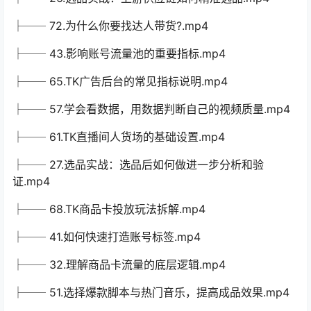
├── 72.为什么你要找达人带货?.mp4
├── 43.影响账号流量池的重要指标.mp4
├── 65.TK广告后台的常见指标说明.mp4
├── 57.学会看数据，用数据判断自己的视频质量.mp4
├── 61.TK直播间人货场的基础设置.mp4
├── 27.选品实战：选品后如何做进一步分析和验
证.mp4
├── 68.TK商品卡投放玩法拆解.mp4
├── 41.如何快速打造账号标签.mp4
├── 32.理解商品卡流量的底层逻辑.mp4
├── 51.选择爆款脚本与热门音乐，提高成品效果.mp4