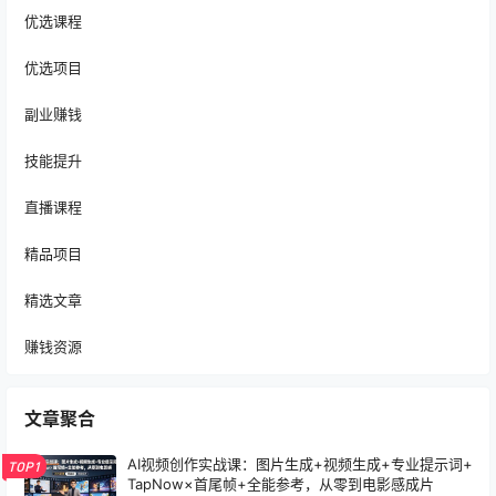
优选课程
优选项目
副业赚钱
技能提升
直播课程
精品项目
精选文章
赚钱资源
文章聚合
AI视频创作实战课：图片生成+视频生成+专业提示词+
TOP1
TapNow×首尾帧+全能参考，从零到电影感成片