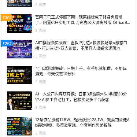
3 周前
官网于已正式停服下架！现离线版成了终身免费版
TOP2
了，内置60+实用工具 万彩办公大师离线版 OfficeBo
x
3 周前
AI口播视频实战课：虚拟IP打造×换装换场景×静态口
TOP3
播×行走带货×双人访谈，不用真人出镜快速落地
3 周前
全自动游戏搬砖，日搬上千，有手机就能做，不用玩
游戏，每天仅需10分钟
3 周前
AI一人公司内容获客课：日更3条爆款×5小时变30分
钟×AI员工自动打工，轻松实现多平台获客
3 周前
13条作品涨粉11.5W，轻松获赞128.1W，戏耍钓鱼佬A
I爆款视频，多渠道变现，全套制作思路拆解
3 周前