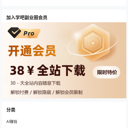
加入学吧副业圈会员
分类
AI赚钱