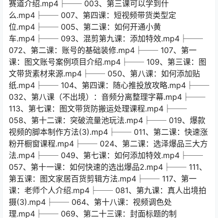
赛道介绍.mp4├── 003、第三课可以学到什
么.mp4├── 007、第四课：短视频带货类型定
位.mp4├── 005、第二课：如何开通小黄
车.mp4├── 093、混剪第九课：添加特效.mp4├──
072、第二课：账号的基础装修.mp4├── 107、第一
课：图文账号案例项目介绍.mp4├── 109、第三课：图
文带货素材来源.mp4├── 050、第八课：如何添加贴
纸.mp4├── 104、第四课：随心推投放攻略.mp4├──
032、第八课（不出境）：音频分离整理字幕.mp4├──
113、第七课：图文带货防搬运处理课程.mp4├──
058、第十二课：突破流量池玩法.mp4├── 019、爆款
视频的脚本制作方法(3).mp4├── 011、第二课：快速涨
粉开橱窗课程.mp4├── 024、第二课：选泽爆品三大方
法.mp4├── 049、第七课：如何添加特效.mp4├──
057、第十一课：如何快速的选出爆品2.mp4├── 111、
第五课：图文家居百货剪辑方法.mp4├── 117、第一
课：老师个人介绍.mp4├── 081、第九课：真人出境拍
摄(3).mp4├── 064、第十八课：视频调色处
理.mp4├── 069、第二十三课：封面标题的制