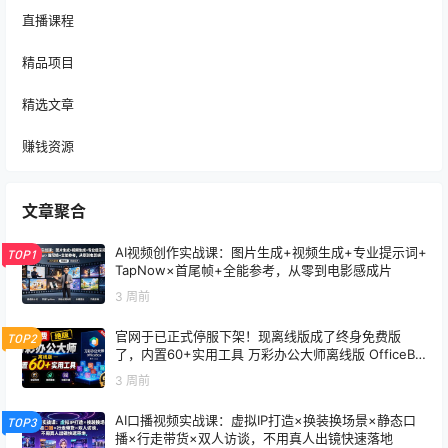
直播课程
精品项目
精选文章
赚钱资源
文章聚合
AI视频创作实战课：图片生成+视频生成+专业提示词+
TOP1
TapNow×首尾帧+全能参考，从零到电影感成片
3 周前
官网于已正式停服下架！现离线版成了终身免费版
TOP2
了，内置60+实用工具 万彩办公大师离线版 OfficeBo
x
3 周前
AI口播视频实战课：虚拟IP打造×换装换场景×静态口
TOP3
播×行走带货×双人访谈，不用真人出镜快速落地