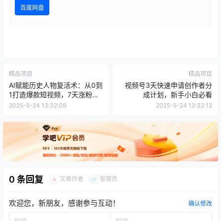
百度网盘
精品项目
精品项目
AI赋能历史人物复活术：从0到
视频号3天快速申请创作者分
1打造爆款短视频，7天涨粉
成计划，新手小白必看
10W，小白也能月入过1W
2025-5-24 13:32:09
2025-5-24 13:32:12
0 条回复
文章作者
管理员
A
M
欢迎您，新朋友，感谢参与互动！
确认修改