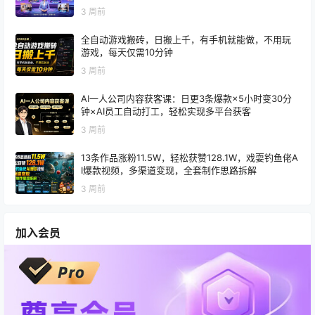
3 周前
全自动游戏搬砖，日搬上千，有手机就能做，不用玩
游戏，每天仅需10分钟
3 周前
AI一人公司内容获客课：日更3条爆款×5小时变30分
钟×AI员工自动打工，轻松实现多平台获客
3 周前
13条作品涨粉11.5W，轻松获赞128.1W，戏耍钓鱼佬A
I爆款视频，多渠道变现，全套制作思路拆解
3 周前
加入会员