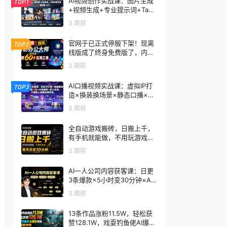
AI视频创作实战课：图片生成
TOP1
+视频生成+专业提示词+TapN
ow×首尾帧+全能参考，从零
3 周前
到电影感成片
官网于已正式停服下架！现离
TOP2
线版成了终身免费版了，内置
60+实用工具 万彩办公大师离
3 周前
线版 OfficeBox
AI口播视频实战课：虚拟IP打
TOP3
造×换装换场景×静态口播×行
走带货×双人访谈，不用真人
3 周前
出镜快速落地
全自动游戏搬砖，日搬上千，
有手机就能做，不用玩游戏，
每天仅需10分钟
3 周前
AI一人公司内容获客课：日更
3条爆款×5小时变30分钟×AI
员工自动打工，轻松实现多平
3 周前
台获客
13条作品涨粉11.5W，轻松获
赞128.1W，戏耍钓鱼佬AI爆款