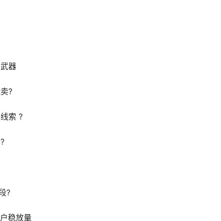
密武器
卖?
线索 ?
?
段?
账户稳放量