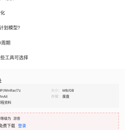
转化
稳计划模型?
命周期
哪些工具可选择
址
IP/WinRar/7z
大小：
MB/GB
inAll
存储：
度盘
课程资料
的等级为
游客
免费下载
登录