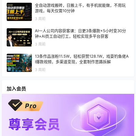
全自动游戏搬砖，日搬上千，有手机就能做，不用玩
游戏，每天仅需10分钟
3 周前
AI一人公司内容获客课：日更3条爆款×5小时变30分
钟×AI员工自动打工，轻松实现多平台获客
3 周前
13条作品涨粉11.5W，轻松获赞128.1W，戏耍钓鱼佬A
I爆款视频，多渠道变现，全套制作思路拆解
3 周前
加入会员