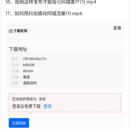
16、视频这样发布才能吸引同城客户(1).mp4
17、如何用抖加撬动同城流量(1).mp4
查看
下载权限
下载地址
格式：
ZIP/WinRar/7z
大小：
MB/GB
环境：
WinAll
存储：
度盘
类型：
课程资料
您当前的等级为
游客
登录后免费下载
登录
百度网盘