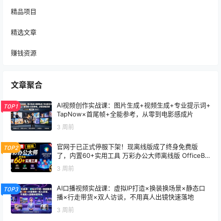
精品项目
精选文章
赚钱资源
文章聚合
AI视频创作实战课：图片生成+视频生成+专业提示词+
TOP1
TapNow×首尾帧+全能参考，从零到电影感成片
3 周前
官网于已正式停服下架！现离线版成了终身免费版
TOP2
了，内置60+实用工具 万彩办公大师离线版 OfficeBo
x
3 周前
AI口播视频实战课：虚拟IP打造×换装换场景×静态口
TOP3
播×行走带货×双人访谈，不用真人出镜快速落地
3 周前