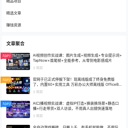
精品项目
精选文章
赚钱资源
文章聚合
AI视频创作实战课：图片生成+视频生成+专业提示词+
TOP1
TapNow×首尾帧+全能参考，从零到电影感成片
3 周前
官网于已正式停服下架！现离线版成了终身免费版
TOP2
了，内置60+实用工具 万彩办公大师离线版 OfficeBo
x
3 周前
AI口播视频实战课：虚拟IP打造×换装换场景×静态口
TOP3
播×行走带货×双人访谈，不用真人出镜快速落地
3 周前
全自动游戏搬砖，日搬上千，有手机就能做，不用玩