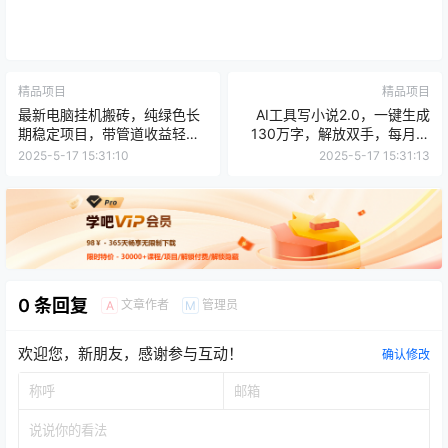
精品项目
精品项目
最新电脑挂机搬砖，纯绿色长
AI工具写小说2.0，一键生成
期稳定项目，带管道收益轻松
130万字，解放双手，每月躺
日入1000+
赚3w+
2025-5-17 15:31:10
2025-5-17 15:31:13
0 条回复
文章作者
管理员
A
M
欢迎您，新朋友，感谢参与互动！
确认修改