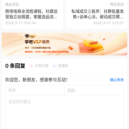
精品项目
精品项目
跨境电商全流程课程，社媒运
私域成交三板斧：社群批量发
营独立站搭建，掌握选品流
售+谈单心法，被动成交模型
量，实现高效出海
与案例拆解
2025-5-17 1:02:34
2025-5-17 1:02:37
0 条回复
文章作者
管理员
A
M
欢迎您，新朋友，感谢参与互动！
确认修改