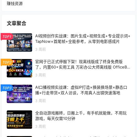
赚钱资源
文章聚合
AI视频创作实战课：图片生成+视频生成+专业提示词+
TOP1
TapNow×首尾帧+全能参考，从零到电影感成片
3 周前
官网于已正式停服下架！现离线版成了终身免费版
TOP2
了，内置60+实用工具 万彩办公大师离线版 OfficeBo
x
3 周前
AI口播视频实战课：虚拟IP打造×换装换场景×静态口
TOP3
播×行走带货×双人访谈，不用真人出镜快速落地
3 周前
全自动游戏搬砖，日搬上千，有手机就能做，不用玩
游戏，每天仅需10分钟
3 周前