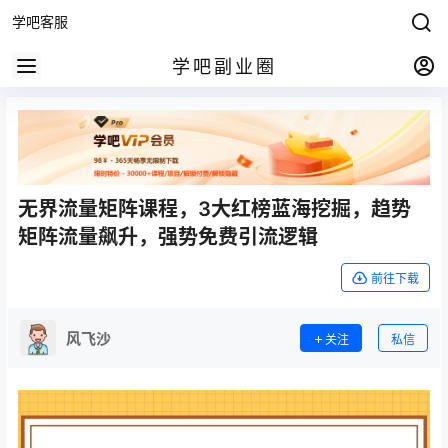
学吧客服
学吧副业圈
无界流量矩阵课程，3大红榜蓝海挖掘，趋势
矩阵流量飙升，强势免费引流逻辑
前往下载
风飞沙
关注
私信