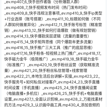
_ev.mp407_6_快手创作者版（分析爆款人群）
_ev.mp408_7_快手视频发布时间（热门发布时间）
_ev.mp409_8_快手违规注意事项_ev.mp410_9_快手ip类型
+行业选择（账号搭建）_ev.mp411_10_标题如何做（不同
人群如何做差异化）_ev.mp412_11_快手账号标签（精准营
销）_ev.mp413_12_快手如何打造爆款（做有规划营销）
_ev.mp414_13_快手爆款庑层逻辑（流量的重要性）
_ev.mp415_14_快手矩阵思维（同个爆款牟更多流量）
_ev.mp416_15_快手推广三大工具（推广的底层思维）
_ev.mp417_16_快手粉条-短视频上热门推广_ev.mp418_17_
快手磁力金牛（极简推广）_ev.mp419_18_快手磁力金牛
（标准推广）_ev.mp420_19_快手粉丝运营（获取精准流
量）_ev.mp421_20_快手粉丝私信管理+线索管理
_ev.mp422_21_本地生活后台讲解+实操_ev.mp423_22_
快手服务号+如何私信对接客户_ev.mp424_23_快手直播
时间设置（手机直播）_ev.mp425_24_快手直播闻设置
（电脑直播+多机位）_ev.mp426_25_快手手机+电脑直播
设置_ev.mp427_1_全面认识剪映_ev.mp428_2_万能找素材
的方法.mp429_3_认识画中画工具.mp430_4_添加音频的