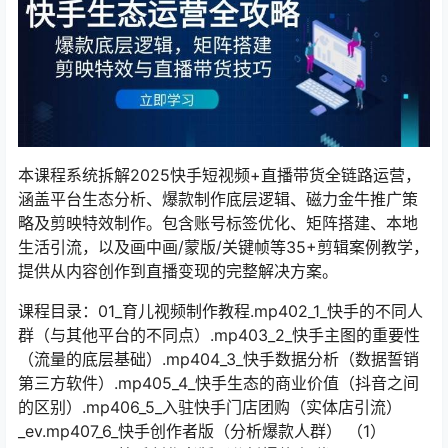
本课程系统拆解2025快手短视频+直播带货全链路运营，
涵盖平台生态分析、爆款制作底层逻辑、磁力金牛推广策
略及剪映特效制作。包含账号标签优化、矩阵搭建、本地
生活引流，以及画中画/蒙版/关键帧等35+剪辑案例教学，
提供从内容创作到直播变现的完整解决方案。
课程目录：01_育儿视频制作教程.mp402_1_快手的不同人
群（与其他平台的不同点）.mp403_2_快手主图的重要性
（流量的底层基础）.mp404_3_快手数据分析（数据誓销
第三方软件）.mp405_4_快手生态的商业价值（抖音之间
的区别）.mp406_5_入驻快手门店团购（实体店引流）
_ev.mp407_6_快手创作者版（分析爆款人群） （1）