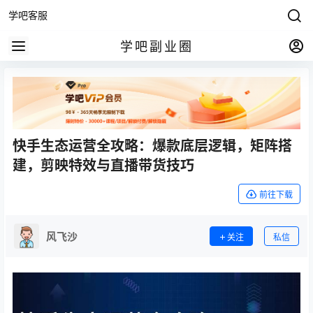
学吧客服
学吧副业圈
快手生态运营全攻略：爆款底层逻辑，矩阵搭
建，剪映特效与直播带货技巧
前往下载
风飞沙
关注
私信