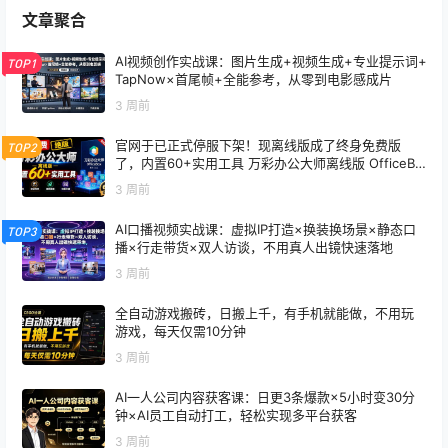
文章聚合
AI视频创作实战课：图片生成+视频生成+专业提示词+
TOP1
TapNow×首尾帧+全能参考，从零到电影感成片
3 周前
官网于已正式停服下架！现离线版成了终身免费版
TOP2
了，内置60+实用工具 万彩办公大师离线版 OfficeBo
x
3 周前
AI口播视频实战课：虚拟IP打造×换装换场景×静态口
TOP3
播×行走带货×双人访谈，不用真人出镜快速落地
3 周前
全自动游戏搬砖，日搬上千，有手机就能做，不用玩
游戏，每天仅需10分钟
3 周前
AI一人公司内容获客课：日更3条爆款×5小时变30分
钟×AI员工自动打工，轻松实现多平台获客
3 周前