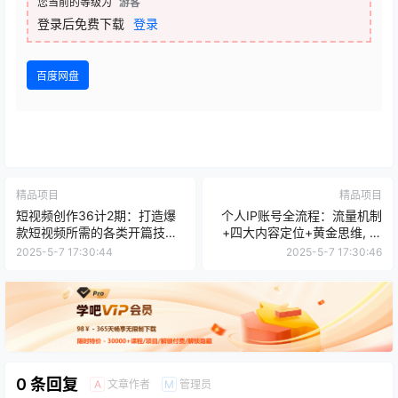
您当前的等级为
游客
登录后免费下载
登录
百度网盘
精品项目
精品项目
短视频创作36计2期：打造爆
个人IP账号全流程：流量机制
款短视频所需的各类开篇技
+四大内容定位+黄金思维, 爆
巧，提升视频吸引力
款选题与剪辑实操
2025-5-7 17:30:44
2025-5-7 17:30:46
0 条回复
文章作者
管理员
A
M