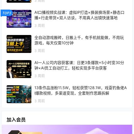
3 周前
AI口播视频实战课：虚拟IP打造×换装换场景×静态口
TOP3
播×行走带货×双人访谈，不用真人出镜快速落地
3 周前
全自动游戏搬砖，日搬上千，有手机就能做，不用玩
游戏，每天仅需10分钟
3 周前
AI一人公司内容获客课：日更3条爆款×5小时变30分
钟×AI员工自动打工，轻松实现多平台获客
3 周前
13条作品涨粉11.5W，轻松获赞128.1W，戏耍钓鱼佬A
I爆款视频，多渠道变现，全套制作思路拆解
3 周前
加入会员