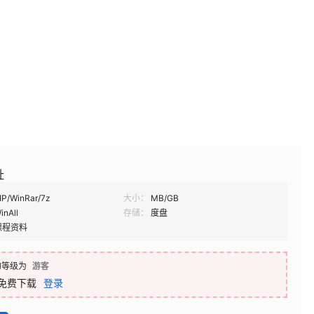
址
IP/WinRar/7z
大小：
MB/GB
inAll
存储：
度盘
课程资料
的等级为
游客
免费下载
登录