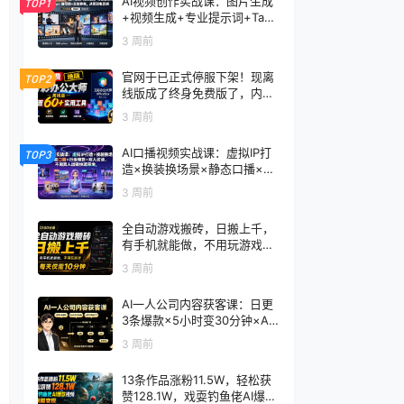
AI视频创作实战课：图片生成
TOP1
+视频生成+专业提示词+TapN
ow×首尾帧+全能参考，从零
3 周前
到电影感成片
官网于已正式停服下架！现离
TOP2
线版成了终身免费版了，内置
60+实用工具 万彩办公大师离
3 周前
线版 OfficeBox
AI口播视频实战课：虚拟IP打
TOP3
造×换装换场景×静态口播×行
走带货×双人访谈，不用真人
3 周前
出镜快速落地
全自动游戏搬砖，日搬上千，
有手机就能做，不用玩游戏，
每天仅需10分钟
3 周前
AI一人公司内容获客课：日更
3条爆款×5小时变30分钟×AI
员工自动打工，轻松实现多平
3 周前
台获客
13条作品涨粉11.5W，轻松获
赞128.1W，戏耍钓鱼佬AI爆款