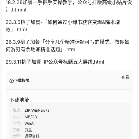
18.2.28加餐一手把手实操教学，公众号排版高级小贴片设
计,htmml
23.3.5桃子加餐-「如何通过小绿书获客变现&降本增
效」.html
26.3.9桃子加餐「分享几个精准话题可写的模式，教你如
何游刃有余地写精准话题」.html
29.3.11桃子加餐–IP公众号标题五大层级,html
查看
下载权限
下载地址
格式：
ZIP/WinRar/7z
大小：
MB/GB
环境：
WinAll
存储：
度盘
类型：
课程资料