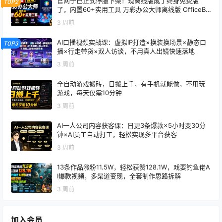
官网于已正式停服下架！现离线版成了终身免费版
TOP2
了，内置60+实用工具 万彩办公大师离线版 OfficeBo
x
3 周前
AI口播视频实战课：虚拟IP打造×换装换场景×静态口
TOP3
播×行走带货×双人访谈，不用真人出镜快速落地
3 周前
全自动游戏搬砖，日搬上千，有手机就能做，不用玩
游戏，每天仅需10分钟
3 周前
AI一人公司内容获客课：日更3条爆款×5小时变30分
钟×AI员工自动打工，轻松实现多平台获客
3 周前
13条作品涨粉11.5W，轻松获赞128.1W，戏耍钓鱼佬A
I爆款视频，多渠道变现，全套制作思路拆解
3 周前
加入会员