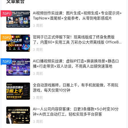
文章聚合
AI视频创作实战课：图片生成+视频生成+专业提示词+
TOP1
TapNow×首尾帧+全能参考，从零到电影感成片
3 周前
官网于已正式停服下架！现离线版成了终身免费版
TOP2
了，内置60+实用工具 万彩办公大师离线版 OfficeBo
x
3 周前
AI口播视频实战课：虚拟IP打造×换装换场景×静态口
TOP3
播×行走带货×双人访谈，不用真人出镜快速落地
3 周前
全自动游戏搬砖，日搬上千，有手机就能做，不用玩
游戏，每天仅需10分钟
3 周前
AI一人公司内容获客课：日更3条爆款×5小时变30分
钟×AI员工自动打工，轻松实现多平台获客
3 周前