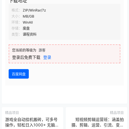
下载地址
格式：
ZIP/WinRar/7z
大小：
MB/GB
环境：
WinAll
存储：
度盘
类型：
课程资料
您当前的等级为
游客
登录后免费下载
登录
百度网盘
精品项目
精品项目
游戏全自动挂机搬砖，可多号
短视频剪辑运营班：涵盖拍
操作，轻松日入1000+ 无脑操
摄、剪辑、运营、引流、变现