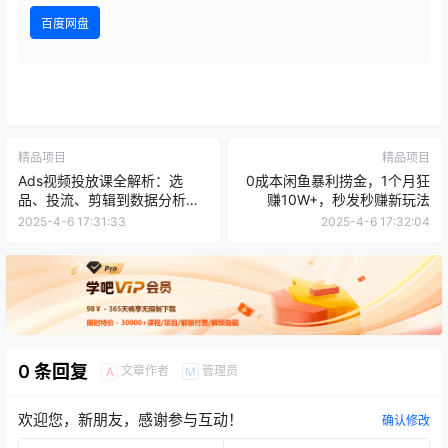
百度网盘
精品项目
精品项目
Ads视频投放课全解析：选
0成本闲鱼暴利捞金，1个月狂
品、投流、剪辑到数据分析，
赚10W+，秒发秒赚新玩法
一站式掌握投放秘诀
2025-4-6 17:31:33
2025-4-6 17:32:04
0 条回复
文章作者
管理员
A
M
欢迎您，新朋友，感谢参与互动！
确认修改