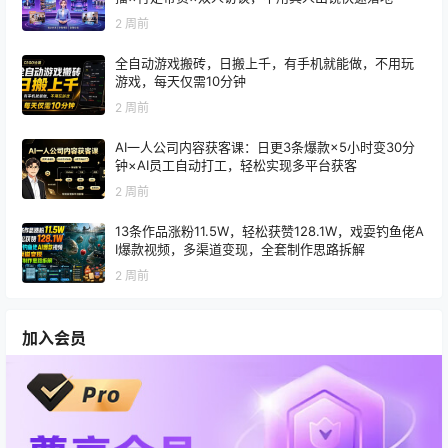
2 周前
全自动游戏搬砖，日搬上千，有手机就能做，不用玩
游戏，每天仅需10分钟
2 周前
AI一人公司内容获客课：日更3条爆款×5小时变30分
钟×AI员工自动打工，轻松实现多平台获客
2 周前
13条作品涨粉11.5W，轻松获赞128.1W，戏耍钓鱼佬A
I爆款视频，多渠道变现，全套制作思路拆解
2 周前
加入会员