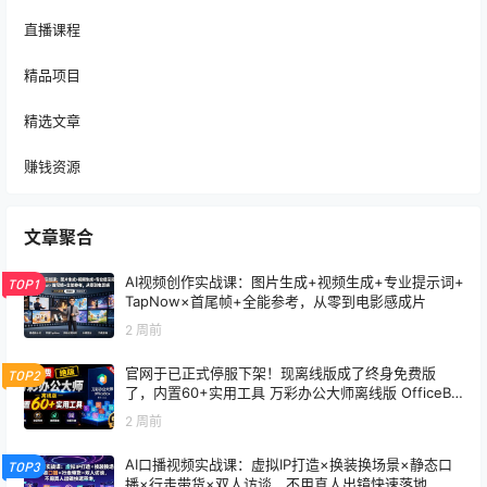
直播课程
精品项目
精选文章
赚钱资源
文章聚合
AI视频创作实战课：图片生成+视频生成+专业提示词+
TOP1
TapNow×首尾帧+全能参考，从零到电影感成片
2 周前
官网于已正式停服下架！现离线版成了终身免费版
TOP2
了，内置60+实用工具 万彩办公大师离线版 OfficeBo
x
2 周前
AI口播视频实战课：虚拟IP打造×换装换场景×静态口
TOP3
播×行走带货×双人访谈，不用真人出镜快速落地