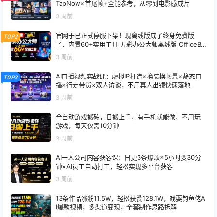
TapNow×首尾帧+全能参考，从零到电影感成片
3 周前
官网于已正式停服下架！现离线版成了终身免费版
TOP2
了，内置60+实用工具 万彩办公大师离线版 OfficeBo
x
3 周前
AI口播视频实战课：虚拟IP打造×换装换场景×静态口
TOP3
播×行走带货×双人访谈，不用真人出镜快速落地
3 周前
全自动游戏搬砖，日搬上千，有手机就能做，不用玩
游戏，每天仅需10分钟
3 周前
AI一人公司内容获客课：日更3条爆款×5小时变30分
钟×AI员工自动打工，轻松实现多平台获客
3 周前
13条作品涨粉11.5W，轻松获赞128.1W，戏耍钓鱼佬A
I爆款视频，多渠道变现，全套制作思路拆解