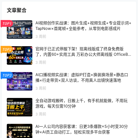
文章聚合
AI视频创作实战课：图片生成+视频生成+专业提示词+
TOP1
TapNow×首尾帧+全能参考，从零到电影感成片
3 周前
官网于已正式停服下架！现离线版成了终身免费版
TOP2
了，内置60+实用工具 万彩办公大师离线版 OfficeBo
x
3 周前
AI口播视频实战课：虚拟IP打造×换装换场景×静态口
TOP3
播×行走带货×双人访谈，不用真人出镜快速落地
3 周前
全自动游戏搬砖，日搬上千，有手机就能做，不用玩
游戏，每天仅需10分钟
3 周前
AI一人公司内容获客课：日更3条爆款×5小时变30分
钟×AI员工自动打工，轻松实现多平台获客