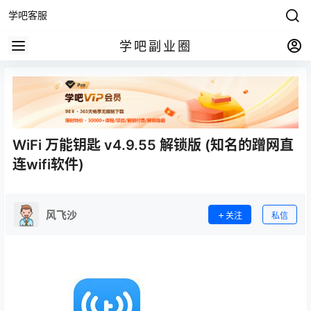
学吧客服
学吧副业圈
WiFi 万能钥匙 v4.9.55 解锁版 (知名的蹭网直
连wifi软件)
风飞沙
关注
私信