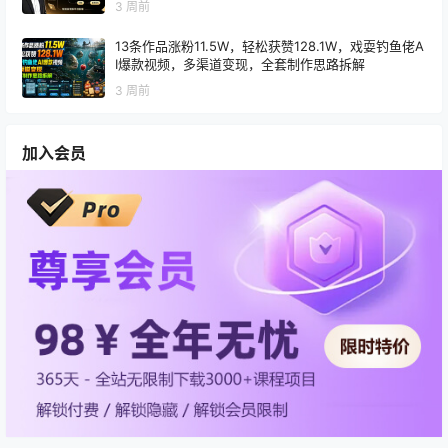
3 周前
13条作品涨粉11.5W，轻松获赞128.1W，戏耍钓鱼佬A
I爆款视频，多渠道变现，全套制作思路拆解
3 周前
加入会员