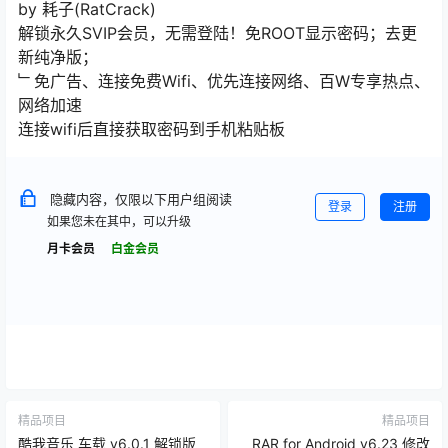
by 耗子(RatCrack)
解锁永久SVIP会员，无需登陆！免ROOT显示密码；去更
新纯净版；
﹂免广告、连接免费Wifi、优先连接网络、百W专享热点、
网络加速
连接wifi后直接获取密码到手机粘贴板
隐藏内容，仅限以下用户组阅读
登录
注册
如果您未在其中，可以升级
月卡会员
白金会员
精品项目
精品项目
酷我音乐 车载 v6.0.1 解锁版
RAR for Android v6.23 修改