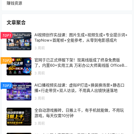
赚钱资源
文章聚合
AI视频创作实战课：图片生成+视频生成+专业提示词+
TOP1
TapNow×首尾帧+全能参考，从零到电影感成片
3 周前
官网于已正式停服下架！现离线版成了终身免费版
TOP2
了，内置60+实用工具 万彩办公大师离线版 OfficeBo
x
3 周前
AI口播视频实战课：虚拟IP打造×换装换场景×静态口
TOP3
播×行走带货×双人访谈，不用真人出镜快速落地
3 周前
全自动游戏搬砖，日搬上千，有手机就能做，不用玩
游戏，每天仅需10分钟
3 周前