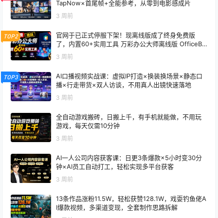
TapNow×首尾帧+全能参考，从零到电影感成片
3 周前
官网于已正式停服下架！现离线版成了终身免费版
TOP2
了，内置60+实用工具 万彩办公大师离线版 OfficeBo
x
3 周前
AI口播视频实战课：虚拟IP打造×换装换场景×静态口
TOP3
播×行走带货×双人访谈，不用真人出镜快速落地
3 周前
全自动游戏搬砖，日搬上千，有手机就能做，不用玩
游戏，每天仅需10分钟
3 周前
AI一人公司内容获客课：日更3条爆款×5小时变30分
钟×AI员工自动打工，轻松实现多平台获客
3 周前
13条作品涨粉11.5W，轻松获赞128.1W，戏耍钓鱼佬A
I爆款视频，多渠道变现，全套制作思路拆解