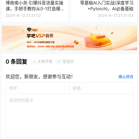
博商南小尧·引爆抖音流量实操
零基础AI入门实战(深度学习
课，手把手教你从0-1打造爆款
+Pytorch)，AI必备基础
抖音账号
2024-4-12 21:31:02
2024-4-12 21:31:03
0 条回复
文章作者
管理员
A
M
欢迎您，新朋友，感谢参与互动！
确认修改