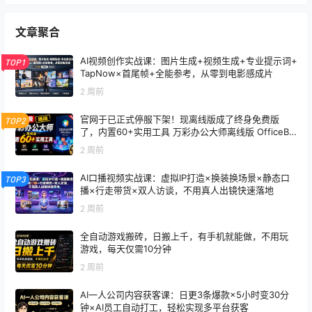
文章聚合
AI视频创作实战课：图片生成+视频生成+专业提示词+
TOP1
TapNow×首尾帧+全能参考，从零到电影感成片
2 周前
官网于已正式停服下架！现离线版成了终身免费版
TOP2
了，内置60+实用工具 万彩办公大师离线版 OfficeBo
x
2 周前
AI口播视频实战课：虚拟IP打造×换装换场景×静态口
TOP3
播×行走带货×双人访谈，不用真人出镜快速落地
2 周前
全自动游戏搬砖，日搬上千，有手机就能做，不用玩
游戏，每天仅需10分钟
2 周前
AI一人公司内容获客课：日更3条爆款×5小时变30分
钟×AI员工自动打工，轻松实现多平台获客