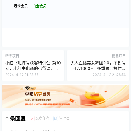
月卡会员
白金会员
精品项目
精品项目
小红书矩阵号获客特训营-第10
无人直播美女舞团2.0，不封号
期，小红书电商的带货课，引
日入1600+，多重防非操作，
流变现新商机
实操小白可上手
2024-4-12 21:28:55
2024-4-12 21:28:56
0 条回复
文章作者
管理员
A
M