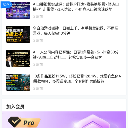
AI口播视频实战课：虚拟IP打造×换装换场景×静态口
TOP3
播×行走带货×双人访谈，不用真人出镜快速落地
3 周前
全自动游戏搬砖，日搬上千，有手机就能做，不用玩
游戏，每天仅需10分钟
3 周前
AI一人公司内容获客课：日更3条爆款×5小时变30分
钟×AI员工自动打工，轻松实现多平台获客
3 周前
13条作品涨粉11.5W，轻松获赞128.1W，戏耍钓鱼佬A
I爆款视频，多渠道变现，全套制作思路拆解
3 周前
加入会员