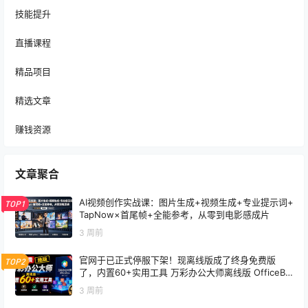
技能提升
直播课程
精品项目
精选文章
赚钱资源
文章聚合
AI视频创作实战课：图片生成+视频生成+专业提示词+
TOP1
TapNow×首尾帧+全能参考，从零到电影感成片
3 周前
官网于已正式停服下架！现离线版成了终身免费版
TOP2
了，内置60+实用工具 万彩办公大师离线版 OfficeBo
x
3 周前