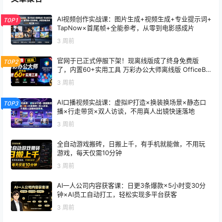
AI视频创作实战课：图片生成+视频生成+专业提示词+
TOP1
TapNow×首尾帧+全能参考，从零到电影感成片
3 周前
官网于已正式停服下架！现离线版成了终身免费版
TOP2
了，内置60+实用工具 万彩办公大师离线版 OfficeBo
x
3 周前
AI口播视频实战课：虚拟IP打造×换装换场景×静态口
TOP3
播×行走带货×双人访谈，不用真人出镜快速落地
3 周前
全自动游戏搬砖，日搬上千，有手机就能做，不用玩
游戏，每天仅需10分钟
3 周前
AI一人公司内容获客课：日更3条爆款×5小时变30分
钟×AI员工自动打工，轻松实现多平台获客
3 周前