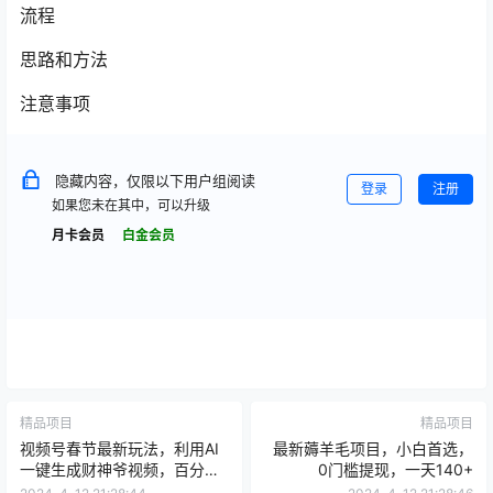
流程
思路和方法
注意事项
隐藏内容，仅限以下用户组阅读
登录
注册
如果您未在其中，可以升级
月卡会员
白金会员
精品项目
精品项目
视频号春节最新玩法，利用AI
最新薅羊毛项目，小白首选，
一键生成财神爷视频，百分百
0门槛提现，一天140+
原创，引爆春节流量，轻松日