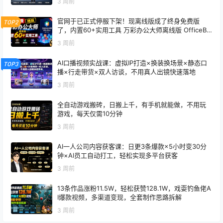
3 周前
官网于已正式停服下架！现离线版成了终身免费版
TOP2
了，内置60+实用工具 万彩办公大师离线版 OfficeBo
x
3 周前
AI口播视频实战课：虚拟IP打造×换装换场景×静态口
TOP3
播×行走带货×双人访谈，不用真人出镜快速落地
3 周前
全自动游戏搬砖，日搬上千，有手机就能做，不用玩
游戏，每天仅需10分钟
3 周前
AI一人公司内容获客课：日更3条爆款×5小时变30分
钟×AI员工自动打工，轻松实现多平台获客
3 周前
13条作品涨粉11.5W，轻松获赞128.1W，戏耍钓鱼佬A
I爆款视频，多渠道变现，全套制作思路拆解
3 周前