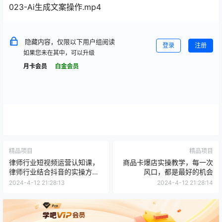
023-Ai生成文案操作.mp4
隐藏内容，仅限以下用户组阅读
登录
注册
如果您未在其中，可以升级
月卡会员
白金会员
精品项目
精品项目
律师行业短视频运营认知课，
商品卡爆店实操教学，每一次
律师行业结合抖音的实操方
风口，都是最好的机会
法，帮助律师更加落地精细化
2024-4-12 21:28:13
2024-4-12 21:28:14
运营抖音