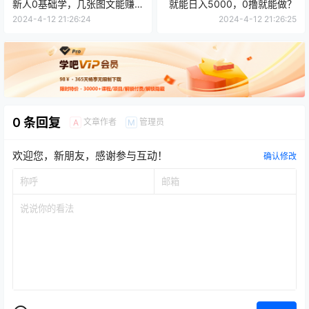
新人0基础学，几张图文能赚
就能日入5000，0撸就能做？
1.4w+
2024-4-12 21:26:24
2024-4-12 21:26:25
0 条回复
文章作者
管理员
A
M
欢迎您，新朋友，感谢参与互动！
确认修改