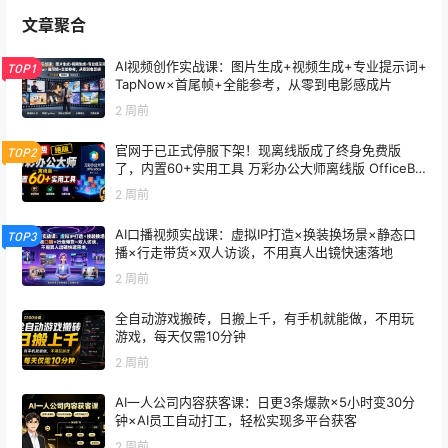
文章聚合
AI视频创作实战课：图片生成+视频生成+专业提示词+
TOP1
TapNow×首尾帧+全能参考，从零到电影感成片
2 周前
官网于已正式停服下架！现离线版成了终身免费版
TOP2
了，内置60+实用工具 万彩办公大师离线版 OfficeBo
x
2 周前
AI口播视频实战课：虚拟IP打造×换装换场景×静态口
TOP3
播×行走带货×双人访谈，不用真人出镜快速落地
2 周前
全自动游戏搬砖，日搬上千，有手机就能做，不用玩
游戏，每天仅需10分钟
2 周前
AI一人公司内容获客课：日更3条爆款×5小时变30分
钟×AI员工自动打工，轻松实现多平台获客
2 周前